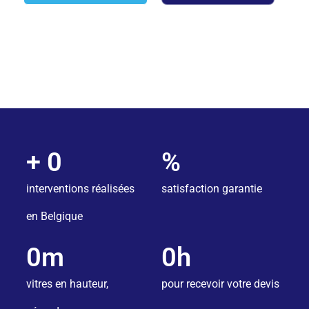
✓ Sur rendez-vous
✓ Ponctuel ou régulier
✓ Eau pure / sans traces
+ 
0
%
interventions réalisées
satisfaction garantie
en Belgique
0
m
0
h
vitres en hauteur,
pour recevoir votre devis