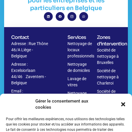
pour les entreprises et les
particuliers en Belgique
Contact
Services
Zones
d'intervention
Adresse : Rue Thône
Nettoyage de
46/A Liège -
locaux
Société de
Belgique
professionnels
nettoyage à
Bruxelles
Adresse :
Nettoyage
Excelsiorlaan
de domiciles
Société de
44/46 Zaventem -
nettoyage à
Lavage de
Belgique
Charleroi
vitres
Email :
Société de
Nettoyage
info@washr.be
nettoyage à
avant
Gérer le consentement aux
Namur
déménagement
cookies
04
Société de
Nettoyage
280.10.09
nettoyage à
Pour offrir les meilleures expériences, nous utilisons des technologies telles
après
Anvers
que les cookies pour stocker et/ou accéder aux informations des appareils.
déménagement
Le fait de consentir à ces technologies nous permettra de traiter des