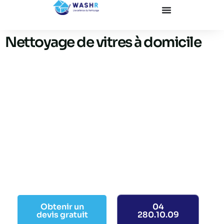
Nettoyage de vitres à domicile
Vitres, baies vitrées et
vérandas impeccables, sans
traces.
Intérieur comme extérieur, baies vitrées, fenêtres et
vérandas retrouvent toute leur clarté. Intervention
ponctuelle ou entretien régulier, selon vos besoins.
Obtenir un
04
devis gratuit
280.10.09