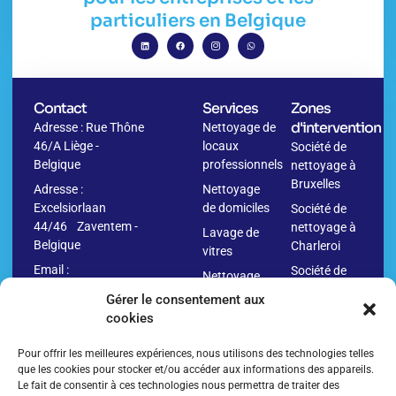
particuliers en Belgique
Contact
Services
Zones
d'intervention
Adresse : Rue Thône
Nettoyage de
46/A Liège -
locaux
Société de
Belgique
professionnels
nettoyage à
Bruxelles
Adresse :
Nettoyage
Excelsiorlaan
de domiciles
Société de
44/46 Zaventem -
nettoyage à
Lavage de
Belgique
Charleroi
vitres
Email :
Société de
Nettoyage
info@washr.be
nettoyage à
avant
Gérer le consentement aux
Namur
déménagement
cookies
04
Société de
Nettoyage
280.10.09
nettoyage à
Pour offrir les meilleures expériences, nous utilisons des technologies telles
après
Anvers
que les cookies pour stocker et/ou accéder aux informations des appareils.
déménagement
Le fait de consentir à ces technologies nous permettra de traiter des
Société de