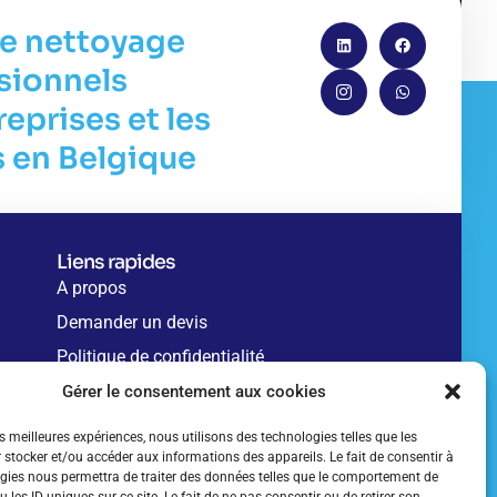
de nettoyage
sionnels
reprises et les
s en Belgique
Liens rapides
A propos
Demander un devis
Politique de confidentialité
Mentions légales
Gérer le consentement aux cookies
es meilleures expériences, nous utilisons des technologies telles que les
 stocker et/ou accéder aux informations des appareils. Le fait de consentir à
gies nous permettra de traiter des données telles que le comportement de