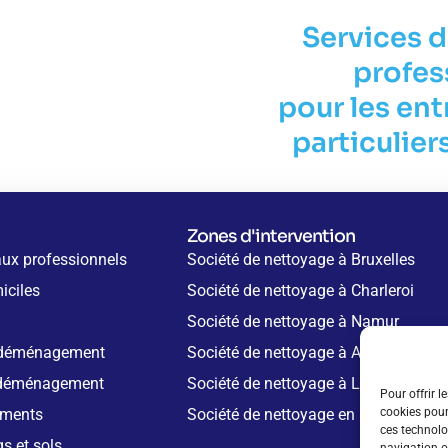
Services 
profes
pour les ent
particulier
Zones d'intervention
aux professionnels
Société de nettoyage à Bruxelles
iciles
Société de nettoyage à Charleroi
Société de nettoyage à Namur
 déménagement
Société de nettoyage à Anvers
 déménagement
Société de nettoyage à Liège
Pour offrir l
iments
Société de nettoyage en Belgique
cookies pour
ces technolo
s et sols