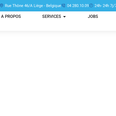
Rue Thône 46/A Liège - Belgique
04 280.10.09
24h- 24h 7j/
A PROPOS
SERVICES
JOBS