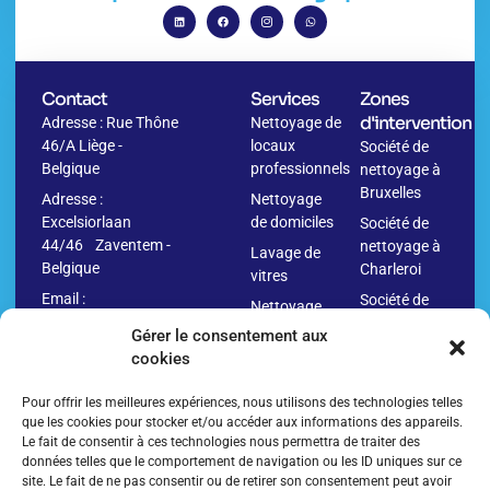
Contact
Services
Zones
d'intervention
Adresse : Rue Thône
Nettoyage de
46/A Liège -
locaux
Société de
Belgique
professionnels
nettoyage à
Bruxelles
Adresse :
Nettoyage
Excelsiorlaan
de domiciles
Société de
44/46 Zaventem -
nettoyage à
Lavage de
Belgique
Charleroi
vitres
Email :
Société de
Nettoyage
info@washr.be
nettoyage à
avant
Gérer le consentement aux
Namur
déménagement
cookies
04
Société de
Nettoyage
280.10.09
nettoyage à
Pour offrir les meilleures expériences, nous utilisons des technologies telles
après
Anvers
que les cookies pour stocker et/ou accéder aux informations des appareils.
déménagement
Le fait de consentir à ces technologies nous permettra de traiter des
Société de
Nettoyage
données telles que le comportement de navigation ou les ID uniques sur ce
nettoyage à
site. Le fait de ne pas consentir ou de retirer son consentement peut avoir
de