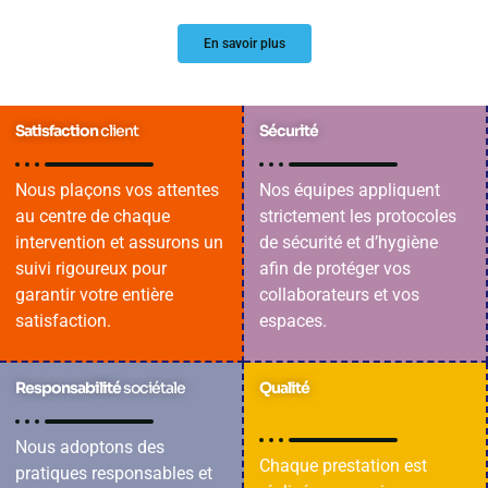
En savoir plus
Satisfaction
client
Sécurité
Nous plaçons vos attentes
Nos équipes appliquent
au centre de chaque
strictement les protocoles
intervention et assurons un
de sécurité et d’hygiène
suivi rigoureux pour
afin de protéger vos
garantir votre entière
collaborateurs et vos
satisfaction.
espaces.
Responsabilité
sociétale
Qualité
Nous adoptons des
Chaque prestation est
pratiques responsables et