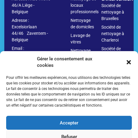
46/A Liège -
locaux
Société de
Belgique
professionnels
nettoyage à
Bruxelles
Adresse :
Nettoyage
Excelsiorlaan
de domiciles
Société de
44/46 Zaventem -
nettoyage à
Lavage de
Belgique
Charleroi
vitres
Email :
Société de
Nettoyage
info@washr.be
nettoyage à
avant
Gérer le consentement aux
Namur
déménagement
cookies
04
Société de
Nettoyage
280.10.09
nettoyage à
Pour offrir les meilleures expériences, nous utilisons des technologies telles
après
Anvers
que les cookies pour stocker et/ou accéder aux informations des appareils.
déménagement
Le fait de consentir à ces technologies nous permettra de traiter des
Société de
Nettoyage
données telles que le comportement de navigation ou les ID uniques sur ce
nettoyage à
de
site. Le fait de ne pas consentir ou de retirer son consentement peut avoir
Liège
un effet négatif sur certaines caractéristiques et fonctions.
bâtiments
Société de
Nettoyage
nettoyage
parkings et
Accepter
en Belgique
sols
Refuser