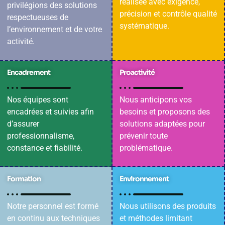
réalisée avec exigence,
privilégions des solutions
précision et contrôle qualité
respectueuses de
systématique.
l’environnement et de votre
activité.
Encadrement
Proactivité
Nos équipes sont
Nous anticipons vos
encadrées et suivies afin
besoins et proposons des
d’assurer
solutions adaptées pour
professionnalisme,
prévenir toute
constance et fiabilité.
problématique.
Formation
Environnement
Notre personnel est formé
Nous utilisons des produits
en continu aux techniques
et méthodes limitant