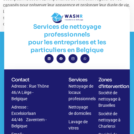
canapés pour préserver leur apparence et prolonger leur durée de vie.
Les canapés sont des éléments essentiels de notre mobilier, mais ils
sont souvent soumis à de nombreuses taches et salissures. Il est
crucial de […]
Services de nettoyage
professionnels
pour les entreprises et les
particuliers en Belgique
Contact
Services
Zones
d'intervention
Adresse : Rue Thône
Nettoyage de
46/A Liège -
locaux
Société de
Belgique
professionnels
nettoyage à
Bruxelles
Adresse :
Nettoyage
Excelsiorlaan
de domiciles
Société de
44/46 Zaventem -
nettoyage à
Lavage de
Belgique
Charleroi
vitres