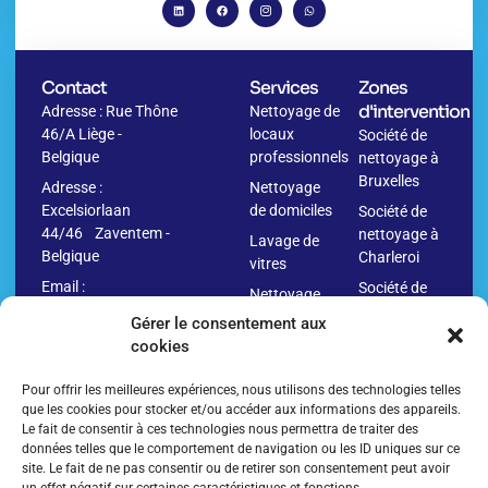
Contact
Services
Zones
d'intervention
Adresse : Rue Thône
Nettoyage de
46/A Liège -
locaux
Société de
Belgique
professionnels
nettoyage à
Bruxelles
Adresse :
Nettoyage
Excelsiorlaan
de domiciles
Société de
44/46 Zaventem -
nettoyage à
Lavage de
Belgique
Charleroi
vitres
Email :
Société de
Nettoyage
info@washr.be
nettoyage à
avant
Gérer le consentement aux
Namur
déménagement
cookies
04
Société de
Nettoyage
280.10.09
nettoyage à
Pour offrir les meilleures expériences, nous utilisons des technologies telles
après
Anvers
que les cookies pour stocker et/ou accéder aux informations des appareils.
déménagement
Le fait de consentir à ces technologies nous permettra de traiter des
Société de
Nettoyage
données telles que le comportement de navigation ou les ID uniques sur ce
nettoyage à
de
site. Le fait de ne pas consentir ou de retirer son consentement peut avoir
Liège