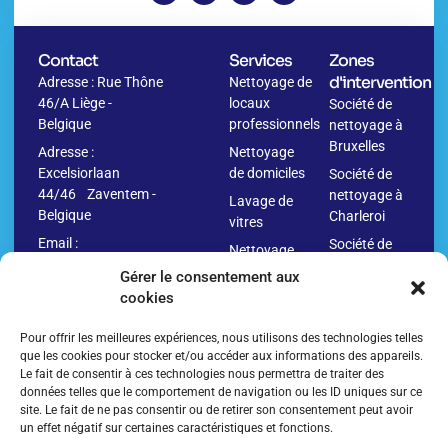
Contact
Services
Zones
d'intervention
Adresse : Rue Thône
Nettoyage de
46/A Liège -
locaux
Société de
Belgique
professionnels
nettoyage à
Bruxelles
Adresse :
Nettoyage
Excelsiorlaan
de domiciles
Société de
44/46 Zaventem -
nettoyage à
Lavage de
Belgique
Charleroi
vitres
Email :
Société de
Nettoyage
info@washr.be
nettoyage à
avant
Gérer le consentement aux
Namur
déménagement
cookies
04
Société de
Nettoyage
280.10.09
nettoyage à
Pour offrir les meilleures expériences, nous utilisons des technologies telles
après
Anvers
que les cookies pour stocker et/ou accéder aux informations des appareils.
déménagement
Le fait de consentir à ces technologies nous permettra de traiter des
Société de
Nettoyage
données telles que le comportement de navigation ou les ID uniques sur ce
nettoyage à
site. Le fait de ne pas consentir ou de retirer son consentement peut avoir
de
Liège
un effet négatif sur certaines caractéristiques et fonctions.
bâtiments