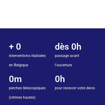
✓ Passage dès 6h du matin
✓ Contrat régulier
✓ Eau pure / sans traces
+ 
0
dès 
0
h
interventions réalisées
passage avant
en Belgique
l'ouverture
0
m
0
h
perches télescopiques
pour recevoir votre devis
(vitrines hautes)