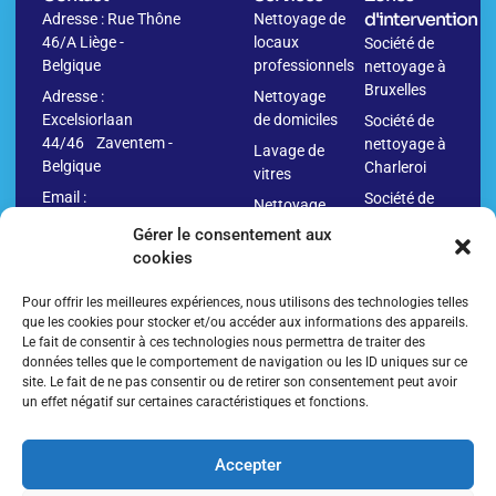
d'intervention
Adresse : Rue Thône
Nettoyage de
46/A Liège -
locaux
Société de
Belgique
professionnels
nettoyage à
Bruxelles
Adresse :
Nettoyage
Excelsiorlaan
de domiciles
Société de
44/46 Zaventem -
nettoyage à
Lavage de
Belgique
Charleroi
vitres
Email :
Société de
Nettoyage
info@washr.be
nettoyage à
avant
Gérer le consentement aux
Namur
déménagement
cookies
04
Société de
Nettoyage
280.10.09
nettoyage à
Pour offrir les meilleures expériences, nous utilisons des technologies telles
après
Anvers
que les cookies pour stocker et/ou accéder aux informations des appareils.
déménagement
Le fait de consentir à ces technologies nous permettra de traiter des
Société de
Nettoyage
données telles que le comportement de navigation ou les ID uniques sur ce
nettoyage à
de
site. Le fait de ne pas consentir ou de retirer son consentement peut avoir
Liège
un effet négatif sur certaines caractéristiques et fonctions.
bâtiments
Société de
Nettoyage
nettoyage
parkings et
Accepter
en Belgique
sols