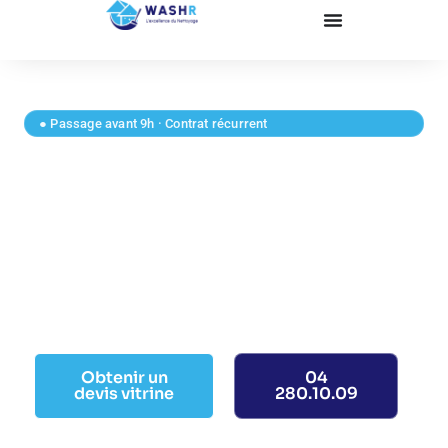
● Passage avant 9h · Contrat récurrent
Nettoyage de vitrines et
commerces en Belgique
Intervention avant l’ouverture, vitrine impeccable chaque
matin. Contrat hebdomadaire ou bi-mensuel selon votre
exposition et le passage clients.
Obtenir un
04
devis vitrine
280.10.09