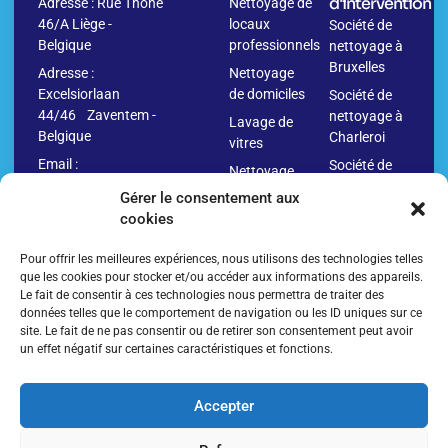
d'intervention
Adresse : Rue Thône
Nettoyage de
46/A Liège -
locaux
Société de
Belgique
professionnels
nettoyage à
Bruxelles
Adresse :
Nettoyage
Excelsiorlaan
de domiciles
Société de
44/46 Zaventem -
nettoyage à
Lavage de
Belgique
Charleroi
vitres
Email :
Société de
Nettoyage
info@washr.be
nettoyage à
avant
Gérer le consentement aux
Namur
déménagement
cookies
04
Société de
Nettoyage
280.10.09
nettoyage à
Pour offrir les meilleures expériences, nous utilisons des technologies telles
après
Anvers
que les cookies pour stocker et/ou accéder aux informations des appareils.
déménagement
Le fait de consentir à ces technologies nous permettra de traiter des
Société de
Nettoyage
données telles que le comportement de navigation ou les ID uniques sur ce
nettoyage à
de
site. Le fait de ne pas consentir ou de retirer son consentement peut avoir
Liège
un effet négatif sur certaines caractéristiques et fonctions.
bâtiments
Société de
Nettoyage
nettoyage
parkings et
Accepter
en Belgique
sols